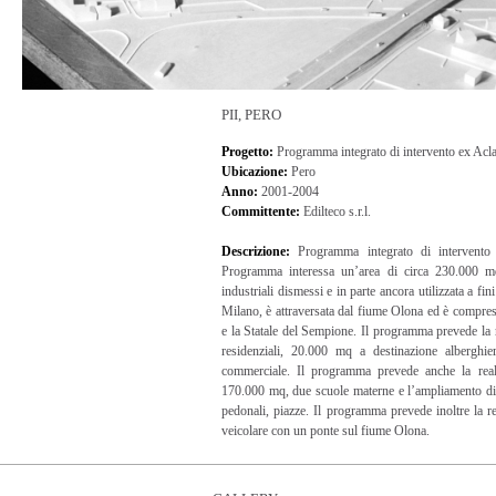
Attendere, caricamento immagini in corso...
PII, PERO
Progetto:
Programma integrato di intervento ex Acla
Ubicazione:
Pero
Anno:
2001-2004
Committente:
Edilteco s.r.l.
Descrizione:
Programma integrato di intervento
Programma interessa un’area di circa 230.000 mq
industriali dismessi e in parte ancora utilizzata a fin
Milano, è attraversata dal fiume Olona ed è compres
e la Statale del Sempione. Il programma prevede la 
residenziali, 20.000 mq a destinazione alberghi
commerciale. Il programma prevede anche la real
170.000 mq, due scuole materne e l’ampliamento di 
pedonali, piazze. Il programma prevede inoltre la r
veicolare con un ponte sul fiume Olona.