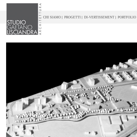
CHI SIAMO
|
PROGETTI
|
DI-VERTISSEMENT
|
PORTFOLIO