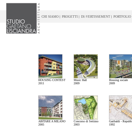
CHI SIAMO
|
PROGETTI
|
DI-VERTISSEMENT
|
PORTFOLIO
HOUSING CONTEST
Music Hall
Housing sociale
2011
2009
2009
ABITARE A MILANO
Concorso di Settimo
Garibaldi - Repubb
2005
2003
1992